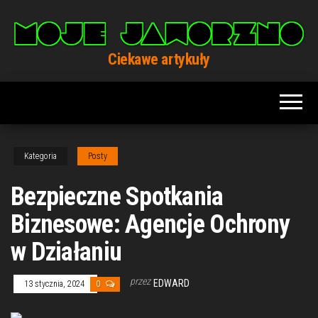
Przejdź
do
treści
Ciekawe artykuły
Kategoria
Posty
Bezpieczne Spotkania
Biznesowe: Agencje Ochrony
w Działaniu
przez
EDWARD
13 stycznia, 2024
0