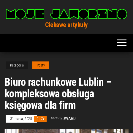
Przejdź
do
treści
Ciekawe artykuły
Kategoria
Posty
Biuro rachunkowe Lublin –
kompleksowa obsługa
księgowa dla firm
przez
EDWARD
31 marca, 2025
0