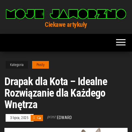
Przejdź
do
treści
Ciekawe artykuły
Kategoria
Posty
Drapak dla Kota – Idealne
Rozwiązanie dla Każdego
Wnętrza
przez
EDWARD
3 lipca, 2025
0