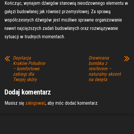
Kończąc, wynajem dźwigów stanowią nieodzownego elementu w
gałęzi budowlanej jak również przemysłowej. Za sprawą
współczesnych dźwigów jest możliwe sprawne organizowanie
nawet najcięższych zadań budowlanych oraz rozwiązywanie
sytuacji w trudnych momentach.
Depilacja
Drewniana
Kraków Południe
bombka z
– komfortowe
reniferem –
zabiegi dla
naturalny akcent
Twojej skóry
na święta
Dodaj komentarz
Musisz się
zalogować
, aby móc dodać komentarz.
Dumnie wspierane przez
WordPress
|
Motyw:
Envo Magazine