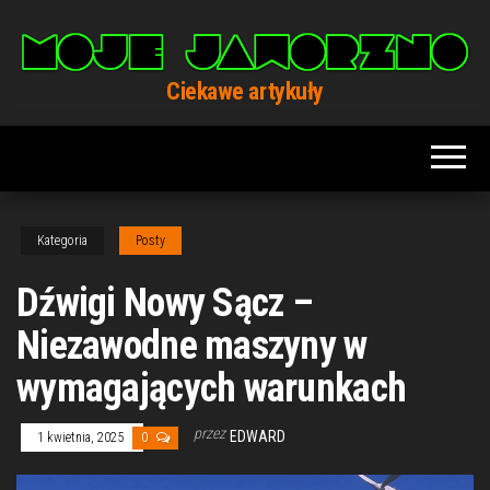
Przejdź
do
treści
Ciekawe artykuły
Kategoria
Posty
Dźwigi Nowy Sącz –
Niezawodne maszyny w
wymagających warunkach
przez
EDWARD
1 kwietnia, 2025
0