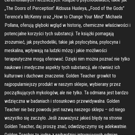
„The Doors of Perception” Aldousa Huxleya, „Food of the Gods”
Terence’a McKenny oraz „How to Change Your Mind” Michaela
Pollana, oferują głęboki wgląd w historię, chemiczne właściwości i
potencjalne korzyści tych substancji. Te książki pomagają
zrozumieć, jak psychodeliki, takie jak psylocybina, psylocyna i
meskalina, wpływają na ludzki mózg i jakie możliwości
terapeutyczne mogą oferować. Dzięki nim można poznać nie tylko
naukowe i medyczne aspekty tych substancji, ale również ich
kulturowe i duchowe znaczenie. Golden Teacher growkit to
najpopularniejszy produkt w naszym sklepie, wybierany przez
początkujących mykologów, ale nie tylko. Ta odmiana jest bardzo
wdzięczna w badaniach i stosunkowo przewidywalna. Golden
Teacher nie bez powodu jest nazwą naszego sklepu – od niego
wszystko się zaczęło. Jeśli zauważysz jakieś błędy na stronie
Golden Teacher, daj proszę znać, odwdzięczymy się adekwatnie.
Golden Teacher to jedna z najbardziej intrygujących odmian