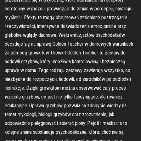
serotoniny w mózgu, prowadząc do zmian w percepcji, nastroju i
myśleniu. Efekty te mogą obejmować zmienione postrzeganie
rzeczywistości, intensywne doświadczenia emocjonalne oraz
głębokie wglądy duchowe. Wielu entuzjastów psychodelików
decyduje się na uprawę Golden Teacher w domowych warunkach
za pomocą growkitów. Growkit Golden Teacher to zestaw do
hodowli grzybów, który umożliwia kontrolowaną i bezpieczną
uprawę w domu. Tego rodzaju zestawy zawierają wszystko, co
niezbędne do rozpoczęcia hodowli, od zarodników po podłoże i
instrukcje. Dzięki growkitom można obserwować cały proces
wzrostu grzybów, co jest nie tylko fascynujące, ale również
edukacyjne. Uprawa grzybów pozwala na zdobycie wiedzy na
temat mykologii, biologii grzybów oraz zrozumienie, jak
odpowiednio pielęgnować i zbierać plony. Pejotl i meskalina to
kolejne znane substancje psychodeliczne, które, choć nie są
związane bezpośrednio z grzybami psylocybinowymi, mają