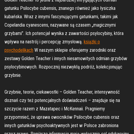
gatunku Psilocybe cubensis, znanego również jako łysiczka
kubańska. Wraz z innymi fascynującymi gatunkami, takimi jak
Copelandia cyanescens, nazywane są czasem „magicznymi
grzybami”. Ich potencjał wynika z zawartości psylocybiny, która
wpływa na nastrój i percepcję zmysłową.
książki o
psychodelikach
W naszym sklepie oferujemy zarodniki oraz
zestawy Golden Teacher i innych niesamowitych odmian grzybów
psylocybinowych. Rozpocznij niezwykłą podróż, kolekcjonując
grzybnie.
Grzybnie, teorie, ciekawostki – Golden Teacher, intensywność
doznań czy też potencjalnych doświadczeń – znajduje się na
szczycie razem z Mazatapec i McKennaii. Pragniemy
przypomnieć, że uprawa owocników Psilocybe cubensis oraz
innych gatunków psychoaktywnych jest w Polsce zabroniona
przez prawo. Poniższe informacje mają wyłącznie cel edukacyjny