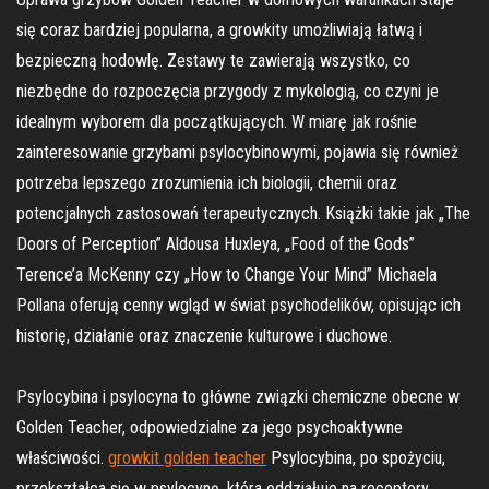
się coraz bardziej popularna, a growkity umożliwiają łatwą i
bezpieczną hodowlę. Zestawy te zawierają wszystko, co
niezbędne do rozpoczęcia przygody z mykologią, co czyni je
idealnym wyborem dla początkujących. W miarę jak rośnie
zainteresowanie grzybami psylocybinowymi, pojawia się również
potrzeba lepszego zrozumienia ich biologii, chemii oraz
potencjalnych zastosowań terapeutycznych. Książki takie jak „The
Doors of Perception” Aldousa Huxleya, „Food of the Gods”
Terence’a McKenny czy „How to Change Your Mind” Michaela
Pollana oferują cenny wgląd w świat psychodelików, opisując ich
historię, działanie oraz znaczenie kulturowe i duchowe.
Psylocybina i psylocyna to główne związki chemiczne obecne w
Golden Teacher, odpowiedzialne za jego psychoaktywne
właściwości.
growkit golden teacher
Psylocybina, po spożyciu,
przekształca się w psylocynę, która oddziałuje na receptory