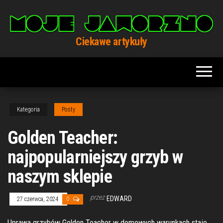
Przejdź
do
treści
Ciekawe artykuły
Kategoria
Posty
Golden Teacher:
najpopularniejszy grzyb w
naszym sklepie
przez
EDWARD
27 czerwca, 2024
0
Uprawa grzybów Golden Teacher w domowych warunkach staje