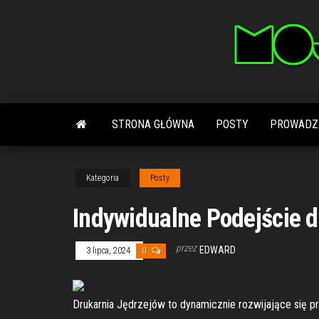
Przejdź
do
treści
STRONA GŁÓWNA
POSTY
PROWADZ
Kategoria
Posty
Indywidualne Podejście d
przez
EDWARD
3 lipca, 2024
0
Drukarnia Jędrzejów to dynamicznie rozwijające się prz