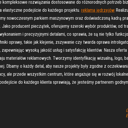
e kompleksowe rozwiązania dostosowane do różnorodnych potrzeb bizn
a elastyczne podejście do każdego projektu.
reklama jędrzejów
Realizu
ujemy nowoczesnym parkiem maszynowym oraz doświadczoną kadrą prac
y. Jako producent pieczątek, oferujemy szeroki wybór produktów, od 
wykonaniem i precyzyjnymi detalami, co sprawia, że są nie tylko funkcjo
echniki oprawy, takie jak klejenie, zszywanie czy twarda oprawa introlig
ę, zapewniając wysoką jakość usług i satysfakcję klientów. Nasza ofe
aju materiałów reklamowych. Tworzymy identyfikację wizualną, logo, ba
j. Dbamy o każdy detal, aby nasze projekty były zgodne z oczekiwania
racy, ale przede wszystkim centrum, które angażuje się w rozwój loka
e podejście do każdego klienta sprawiają, że jesteśmy partnerem godn
G
E