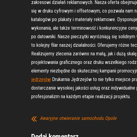
zakresowi działań reklamowych. Nasza oferta obejmuj
się w druku cyfrowym i offsetowym, co pozwala nam n
katalogów po plakaty i materiały reklamowe. Dyspon
wykonania, ale także terminowość i konkurencyjne cen
po datowniki. Nasze pieczątki wyróżniają się solidnym 
to kolejny filar naszej działalności. Oferujemy różne t
Realizujemy zlecenia zarówno na małą, jak i dużą skal
projektowania graficznego oraz druku wszelkiego rodz
elementy niezbędne do skutecznej kampanii promocyjne
jędrzejów
Drukarnia Jędrzejów to nie tylko miejsce p
dostarczanie wysokiej jakości usług oraz indywidualn
profesjonalizm na każdym etapie realizacji projektu.
Awaryjne otwieranie samochodu Opole
Dodaj komentarz