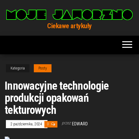
Przejdź
do
treści
Ciekawe artykuły
Kategoria
Posty
Innowacyjne technologie
produkcji opakowań
tekturowych
przez
EDWARD
2 października, 2024
0