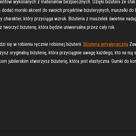
entów wykonanych z materiałów bezpiecznych. Dzięki biżuterii ze stali
ą dodać morski akcent do swoich projektów biżuteryjnych, muszelki d
y charakter, który przyciąga wzrok. Biżuteria z muszelek świetnie nada
 tworzyć biżuterię, która będzie uniwersalna przez cały rok.
zi się w robieniu ręcznie robionej biżuterii.
Biżuteria antyalergiczna
Zaw
zysz oryginalną biżuterię, która przyciągnie uwagę każdego, kto na nią 
m jubilerskim stworzysz biżuterię, która jest elastyczna. Gumki do ko