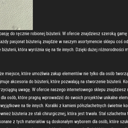
 pasję do ręcznie robionej biżuterii. W ofercie znajdziesz szeroką gam
ażdy pasjonat biżuterią znajdzie w naszym asortymencie sklepu coś od
biżuterii, która wyróżnia się na tle innych. Dzięki dużej różnorodności
że miejsce, które umożliwia zakup elementów nie tylko dla osób tworzący
je akcesoria do biżuterii, które pozwalają na stworzenie biżuterii. Kor
zyciągną uwagę. W ofercie naszego internetowego sklepu znajdziesz rów
ór dla osób, które pragną wprowadzić do swoich projektów unikalne ele
 wyjątkowe na tle innych. Koraliki z kamieni półszlachetnych świetnie 
wnież biżuteria ze stali chirurgicznej, która jest trwała. Stal szlachetn
onane z tych materiałów są doskonałym wyborem dla osób, które szukają