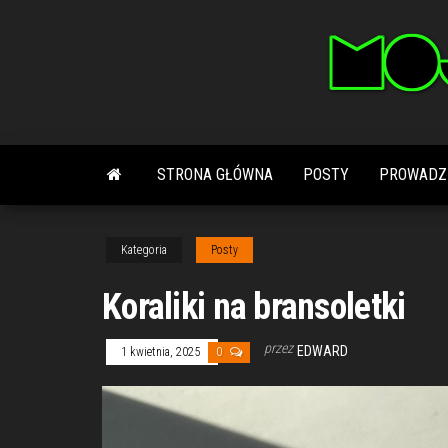
Przejdź
do
treści
STRONA GŁÓWNA
POSTY
PROWADZ
Kategoria
Posty
Koraliki na bransoletki
przez
EDWARD
1 kwietnia, 2025
0