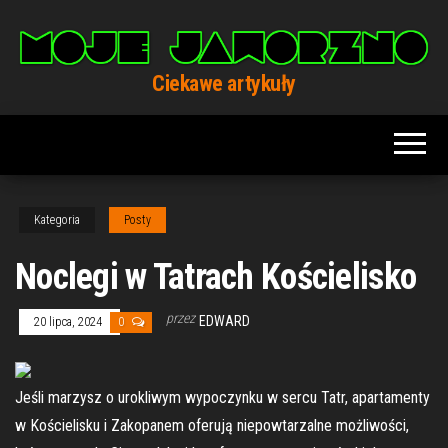
Przejdź
do
treści
Ciekawe artykuły
Kategoria
Posty
Noclegi w Tatrach Kościelisko
przez
EDWARD
20 lipca, 2024
0
Jeśli marzysz o urokliwym wypoczynku w sercu Tatr, apartamenty
w Kościelisku i Zakopanem oferują niepowtarzalne możliwości,