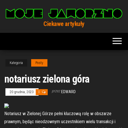
Przejdź
do
treści
Ciekawe artykuły
Kategoria
Posty
notariusz zielona góra
przez
EDWARD
20 grudnia, 2023
0
Notariusz w Zielonej Górze pełni kluczową rolę w obszarze
prawnym, będąc nieodzownym uczestnikiem wielu transakcji i