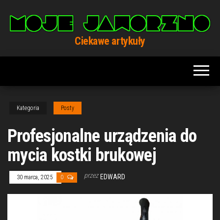
Przejdź
do
treści
Ciekawe artykuły
Kategoria
Posty
Profesjonalne urządzenia do
mycia kostki brukowej
przez
EDWARD
30 marca, 2025
0