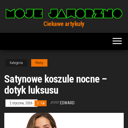
Przejdź
do
treści
Ciekawe artykuły
Kategoria
Posty
Satynowe koszule nocne –
dotyk luksusu
przez
EDWARD
2 stycznia, 2026
0