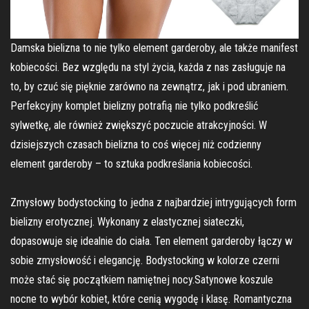
Damska bielizna to nie tylko element garderoby, ale także manifest
kobiecości. Bez względu na styl życia, każda z nas zasługuje na
to, by czuć się pięknie zarówno na zewnątrz, jak i pod ubraniem.
Perfekcyjny komplet bielizny potrafią nie tylko podkreślić
sylwetkę, ale również zwiększyć poczucie atrakcyjności. W
dzisiejszych czasach bielizna to coś więcej niż codzienny
element garderoby – to sztuka podkreślania kobiecości.
Zmysłowy bodystocking to jedna z najbardziej intrygujących form
bielizny erotycznej. Wykonany z elastycznej siateczki,
dopasowuje się idealnie do ciała. Ten element garderoby łączy w
sobie zmysłowość i elegancję. Bodystocking w kolorze czerni
może stać się początkiem namiętnej nocy.Satynowe koszule
nocne to wybór kobiet, które cenią wygodę i klasę. Romantyczna