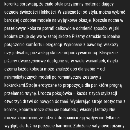
koronka sprawiają, że ciało otula przyjemny materiał, dający
uczucie świeżości i lekkości. W zależności od stylu, można wybrać
bardziej ozdobne modele na wyjątkowe okazje. Koszula nocna w
pastelowym kolorze potrafi całkowicie odmienić sposób, w jaki
kobieta czuje się we własnej skórze.Piżamy damskie to idealne
połączenie komfortu i elegancji. Wykonane z bawełny, wiskozy
czy jedwabiu, pozwalają skórze odpoczywać nocą. Klasyczne
piżamy dwuczęściowe dostępne są w wielu wariantach, dzięki
czemu każda kobieta może znaleźć coś dla siebie – od
minimalistycznych modeli po romantyczne zestawy z
kokardkami.Stroje erotyczne to propozycja dla par, które pragną
przełamać rutynę. Urocza pokojówka – każda z tych stylizacji
otworzyć drzwi do nowych doznań. Wybierając stroje erotyczne z
koronki, kobieta może stać się bohaterką własnej fantazji.Nie
można zapominać, że odzież do spania mają wpływ nie tylko na
wygląd, ale też na poczucie harmonii. Założenie satynowej piżamy