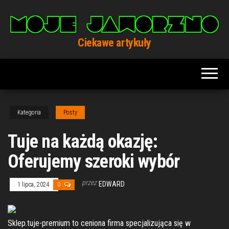
Przejdź
do
treści
Ciekawe artykuły
Kategoria
Posty
Tuje na każdą okazję:
Oferujemy szeroki wybór
przez
EDWARD
1 lipca, 2024
0
Sklep.tuje-premium to ceniona firma specjalizująca się w