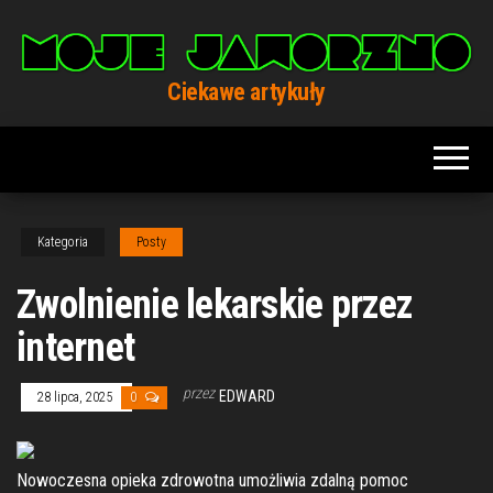
Przejdź
do
treści
Ciekawe artykuły
Kategoria
Posty
Zwolnienie lekarskie przez
internet
przez
EDWARD
28 lipca, 2025
0
Nowoczesna opieka zdrowotna umożliwia zdalną pomoc