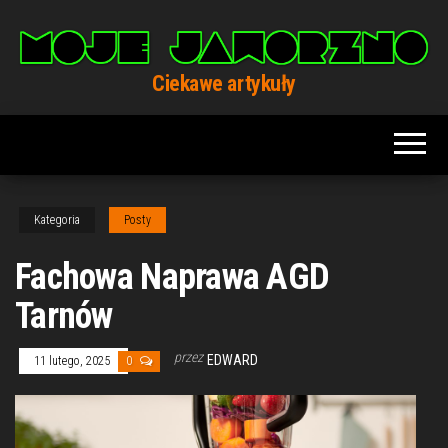
Przejdź
do
treści
Ciekawe artykuły
Kategoria
Posty
Fachowa Naprawa AGD
Tarnów
przez
EDWARD
11 lutego, 2025
0