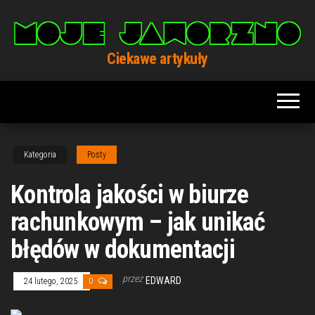
Przejdź
do
treści
Ciekawe artykuły
Kategoria
Posty
Kontrola jakości w biurze
rachunkowym – jak unikać
błędów w dokumentacji
przez
EDWARD
24 lutego, 2025
0