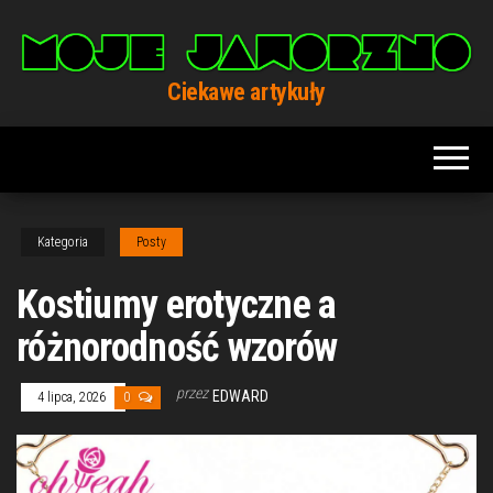
Przejdź
do
treści
Ciekawe artykuły
Kategoria
Posty
Kostiumy erotyczne a
różnorodność wzorów
przez
EDWARD
4 lipca, 2026
0