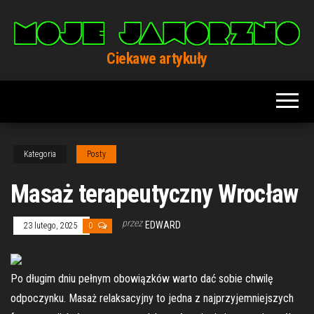
Przejdź
do
treści
Ciekawe artykuły
Kategoria
Posty
Masaż terapeutyczny Wrocław
przez
EDWARD
23 lutego, 2025
0
Po długim dniu pełnym obowiązków warto dać sobie chwilę
odpoczynku. Masaż relaksacyjny to jedna z najprzyjemniejszych