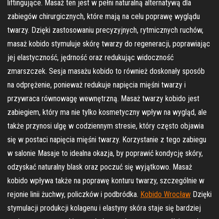
liftingujące. Masaż ten jest w pełni naturalną alternatywą dla
zabiegów chirurgicznych, które mają na celu poprawę wyglądu
twarzy. Dzięki zastosowaniu precyzyjnych, rytmicznych ruchów,
masaż kobido stymuluje skórę twarzy do regeneracji, poprawiając
jej elastyczność, jędrność oraz redukując widoczność
zmarszczek. Sesja masażu kobido to również doskonały sposób
na odprężenie, ponieważ redukuje napięcia mięśni twarzy i
przywraca równowagę wewnętrzną. Masaż twarzy kobido jest
zabiegiem, który ma nie tylko kosmetyczny wpływ na wygląd, ale
także przynosi ulgę w codziennym stresie, który często objawia
się w postaci napięcia mięśni twarzy. Korzystanie z tego zabiegu
w salonie Masaje to idealna okazja, by poprawić kondycję skóry,
odzyskać naturalny blask oraz poczuć się wyjątkowo. Masaż
kobido wpływa także na poprawę konturu twarzy, szczególnie w
rejonie linii żuchwy, policzków i podbródka.
Kobido Wrocław
Dzięki
stymulacji produkcji kolagenu i elastyny skóra staje się bardziej