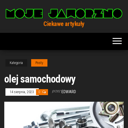
Przejdź
do
treści
Ciekawe artykuły
Kategoria
Posty
olej samochodowy
przez
EDWARD
14 sierpnia, 2023
0