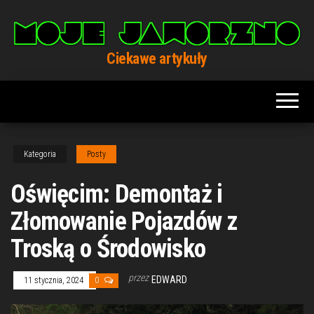
Przejdź
do
treści
Ciekawe artykuły
Kategoria
Posty
Oświęcim: Demontaż i
Złomowanie Pojazdów z
Troską o Środowisko
przez
EDWARD
11 stycznia, 2024
0