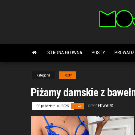
Przejdź
do
treści
STRONA GŁÓWNA
POSTY
PROWADZ
Kategoria
Posty
Piżamy damskie z bawełn
przez
EDWARD
20 października, 2025
0