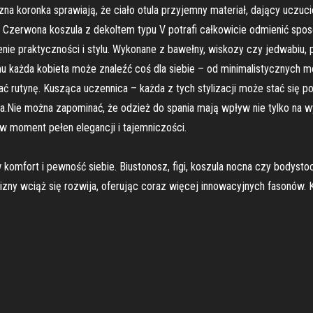
na koronka sprawiają, że ciało otula przyjemny materiał, dający uczuci
erwona koszula z dekoltem typu V potrafi całkowicie odmienić sposób
enie praktyczności i stylu. Wykonane z bawełny, wiskozy czy jedwabi
u każda kobieta może znaleźć coś dla siebie – od minimalistycznych 
ać rutynę. Kusząca uczennica – każda z tych stylizacji może stać się p
Nie można zapominać, że odzież do spania mają wpływ nie tylko na wygl
w moment pełen elegancji i tajemniczości.
 w komfort i pewność siebie. Biustonosz, figi, koszula nocna czy body
elizny wciąż się rozwija, oferując coraz więcej innowacyjnych fasonów.