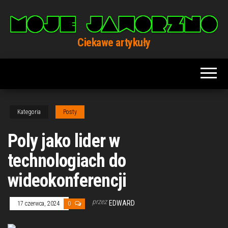
Przejdź
do
treści
Ciekawe artykuły
Kategoria
Posty
Poly jako lider w
technologiach do
wideokonferencji
przez
EDWARD
17 czerwca, 2024
0