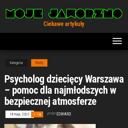
Przejdź
do
treści
Ciekawe artykuły
Kategoria
Posty
Psycholog dziecięcy Warszawa
– pomoc dla najmłodszych w
bezpiecznej atmosferze
przez
EDWARD
18 maja, 2025
0