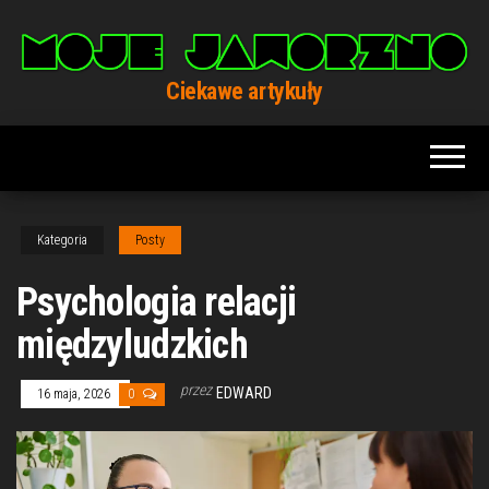
Przejdź
do
treści
Ciekawe artykuły
Kategoria
Posty
Psychologia relacji
międzyludzkich
przez
EDWARD
16 maja, 2026
0