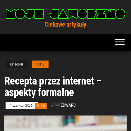
Przejdź
do
treści
Ciekawe artykuły
Kategoria
Posty
Recepta przez internet –
aspekty formalne
przez
EDWARD
1 czerwca, 2026
0