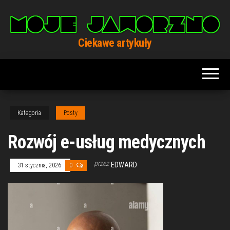
Przejdź
do
treści
Ciekawe artykuły
Kategoria
Posty
Rozwój e-usług medycznych
przez
EDWARD
31 stycznia, 2026
0