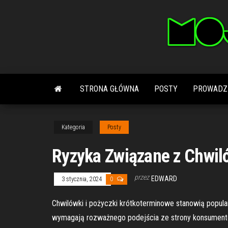
Przejdź
do
treści
STRONA GŁÓWNA
POSTY
PROWADZ
Kategoria
Posty
Ryzyka Związane z Chwiló
przez
EDWARD
3 stycznia, 2024
0
Chwilówki i pożyczki krótkoterminowe stanowią popul
wymagają rozważnego podejścia ze strony konsumentów.