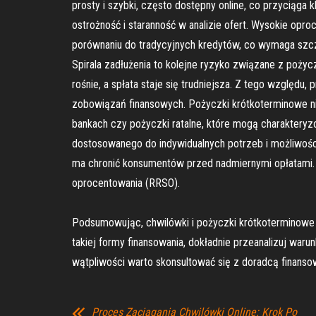
prosty i szybki, często dostępny online, co przyciąga
ostrożność i staranność w analizie ofert. Wysokie op
porównaniu do tradycyjnych kredytów, co wymaga szcz
Spirala zadłużenia to kolejne ryzyko związane z poży
rośnie, a spłata staje się trudniejsza. Z tego względu
zobowiązań finansowych. Pożyczki krótkoterminowe ni
bankach czy pożyczki ratalne, które mogą charakteryz
dostosowanego do indywidualnych potrzeb i możliwośc
ma chronić konsumentów przed nadmiernymi opłatami.
oprocentowania (RRSO).
Podsumowując, chwilówki i pożyczki krótkoterminowe 
takiej formy finansowania, dokładnie przeanalizuj waru
wątpliwości warto skonsultować się z doradcą finans
Proces Zaciągania Chwilówki Online: Krok Po