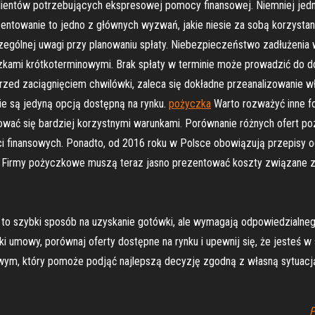
 klientów potrzebujących ekspresowej pomocy finansowej. Niemniej jed
rocentowanie to jedno z głównych wyzwań, jakie niesie za sobą korzys
ególnej uwagi przy planowaniu spłaty. Niebezpieczeństwo zadłużenia w
czkami krótkoterminowymi. Brak spłaty w terminie może prowadzić do do
, przed zaciągnięciem chwilówki, zaleca się dokładne przeanalizowanie 
e są jedyną opcją dostępną na rynku.
pożyczka
Warto rozważyć inne fo
ować się bardziej korzystnymi warunkami. Porównanie różnych ofert po
i finansowych. Ponadto, od 2016 roku w Polsce obowiązują przepisy 
 Firmy pożyczkowe muszą teraz jasno prezentować koszty związane z
to szybki sposób na uzyskanie gotówki, ale wymagają odpowiedzialnego
nki umowy, porównaj oferty dostępne na rynku i upewnij się, że jesteś 
owym, który pomoże podjąć najlepszą decyzję zgodną z własną sytuacj
P