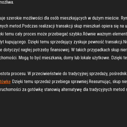
możliwa.
ruje szerokie możliwości dla osób mieszkających w dużym mieście. Ry
nych metod.Podczas realizacji transakcji skup mieszkań opiera się n
ięki temu cały proces może przebiegać szybko.Równie ważnym element
dyt kupującego. Dzięki temu sprzedający zyskuje pewność transakcji.
e dotyczyć nagłej potrzeby finansowej. W takich przypadkach skup nier
omości. Mogą to być mieszkania, domy lub lokale użytkowe. Dzięki tem
rostota procesu. W przeciwieństwie do tradycyjnej sprzedaży, pośredni
otówkę
Dzięki temu sprzedaż przebiega sprawniej.Reasumując, skup n
ruchomości za gotówkę stanowią alternatywę dla tradycyjnych metod 