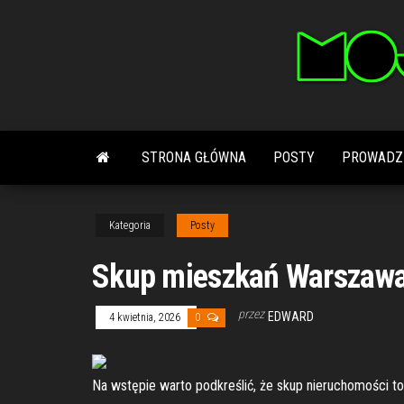
Przejdź
do
treści
STRONA GŁÓWNA
POSTY
PROWADZ
Kategoria
Posty
Skup mieszkań Warszawa
przez
EDWARD
4 kwietnia, 2026
0
Na wstępie warto podkreślić, że skup nieruchomości t