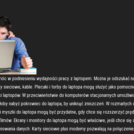
omóc w podniesieniu wydajności pracy z laptopem. Można je odszukać na
rty sieciowe, kable. Plecaki i torby do laptopa mogą służyć jako pomo
aci laptopów. W przeciwieństwie do komputerów stacjonarnych umożliwi
łoby nabyć pokrowiec do laptopa, by uniknąć zniszczeń. W rozmaitych c
y i myszki do laptopa mogą być przydatne, gdy chce się rozszerzyć prę
ilmów. Ekrany i monitory do laptopa mogą być właściwe, jeśli chce się
wania danych. Karty sieciowe plus modemy pozwalają na połączenie la