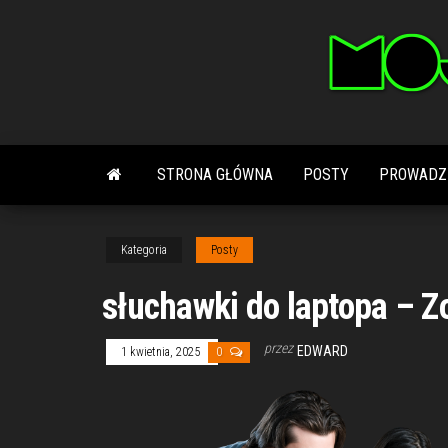
Przejdź
do
treści
STRONA GŁÓWNA
POSTY
PROWADZ
Kategoria
Posty
słuchawki do laptopa – Z
przez
EDWARD
1 kwietnia, 2025
0