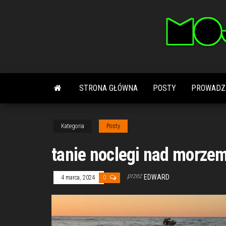
Przejdź
do
treści
STRONA GŁÓWNA
POSTY
PROWADZ
Kategoria
Posty
tanie noclegi nad morze
przez
EDWARD
4 marca, 2024
0