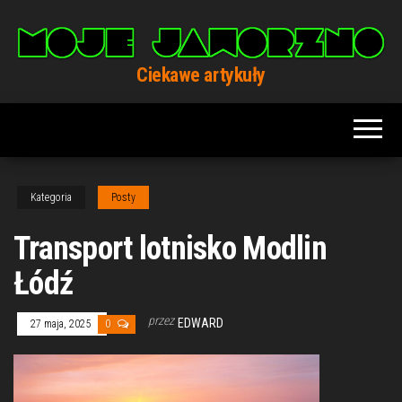
Przejdź
do
treści
Ciekawe artykuły
Kategoria
Posty
Transport lotnisko Modlin
Łódź
przez
EDWARD
27 maja, 2025
0