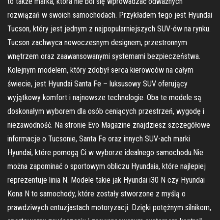
to także marka, która nie boi się wprowadzać odważnych
rozwiązań w swoich samochodach. Przykładem tego jest Hyundai
Tucson, który jest jednym z najpopularniejszych SUV-ów na rynku.
Tucson zachwyca nowoczesnym designem, przestronnym
wnętrzem oraz zaawansowanymi systemami bezpieczeństwa.
Kolejnym modelem, który zdobył serca kierowców na całym
świecie, jest Hyundai Santa Fe – luksusowy SUV oferujący
wyjątkowy komfort i najnowsze technologie. Oba te modele są
doskonałym wyborem dla osób ceniących przestrzeń, wygodę i
niezawodność. Na stronie Evo Magazine znajdziesz szczegółowe
informacje o Tucsonie, Santa Fe oraz innych SUV-ach marki
Hyundai, które pomogą Ci w wyborze idealnego samochodu.Nie
można zapominać o sportowym obliczu Hyundaia, które najlepiej
reprezentuje linia N. Modele takie jak Hyundai i30 N czy Hyundai
Kona N to samochody, które zostały stworzone z myślą o
prawdziwych entuzjastach motoryzacji. Dzięki potężnym silnikom,