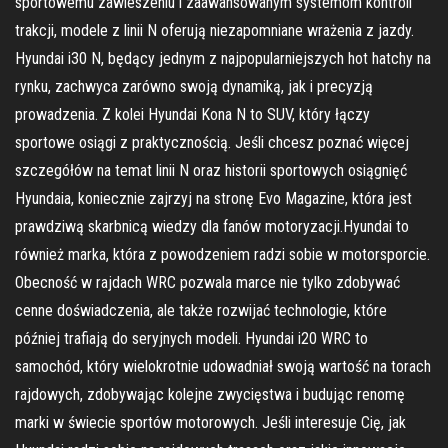
sportowemu zawieszeniu i zaawansowanym systemom kontroli
trakcji, modele z linii N oferują niezapomniane wrażenia z jazdy.
Hyundai i30 N, będący jednym z najpopularniejszych hot hatchy na
rynku, zachwyca zarówno swoją dynamiką, jak i precyzją
prowadzenia. Z kolei Hyundai Kona N to SUV, który łączy
sportowe osiągi z praktycznością. Jeśli chcesz poznać więcej
szczegółów na temat linii N oraz historii sportowych osiągnięć
Hyundaia, koniecznie zajrzyj na stronę Evo Magazine, która jest
prawdziwą skarbnicą wiedzy dla fanów motoryzacji.Hyundai to
również marka, która z powodzeniem radzi sobie w motorsporcie.
Obecność w rajdach WRC pozwala marce nie tylko zdobywać
cenne doświadczenia, ale także rozwijać technologie, które
później trafiają do seryjnych modeli. Hyundai i20 WRC to
samochód, który wielokrotnie udowadniał swoją wartość na torach
rajdowych, zdobywając kolejne zwycięstwa i budując renomę
marki w świecie sportów motorowych. Jeśli interesuje Cię, jak