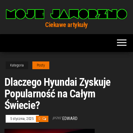
Przejdź
do
treści
Ciekawe artykuły
Kategoria
Posty
Dlaczego Hyundai Zyskuje
Popularność na Całym
Świecie?
przez
EDWARD
5 stycznia, 2025
0