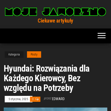
Przejdź
do
treści
Ciekawe artykuły
Kategoria
Posty
Hyundai: Rozwiązania dla
Każdego Kierowcy, Bez
względu na Potrzeby
przez
EDWARD
5 stycznia, 2025
0