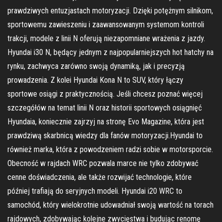
prawdziwych entuzjastach motoryzacji. Dzięki potężnym silnikom,
sportowemu zawieszeniu i zaawansowanym systemom kontroli
trakcji, modele z linii N oferują niezapomniane wrażenia z jazdy.
Hyundai i30 N, będący jednym z najpopularniejszych hot hatchy na
rynku, zachwyca zarówno swoją dynamiką, jak i precyzją
prowadzenia. Z kolei Hyundai Kona N to SUV, który łączy
sportowe osiągi z praktycznością. Jeśli chcesz poznać więcej
szczegółów na temat linii N oraz historii sportowych osiągnięć
Hyundaia, koniecznie zajrzyj na stronę Evo Magazine, która jest
prawdziwą skarbnicą wiedzy dla fanów motoryzacji.Hyundai to
również marka, która z powodzeniem radzi sobie w motorsporcie.
Obecność w rajdach WRC pozwala marce nie tylko zdobywać
cenne doświadczenia, ale także rozwijać technologie, które
później trafiają do seryjnych modeli. Hyundai i20 WRC to
samochód, który wielokrotnie udowadniał swoją wartość na torach
rajdowych, zdobywając kolejne zwycięstwa i budując renomę