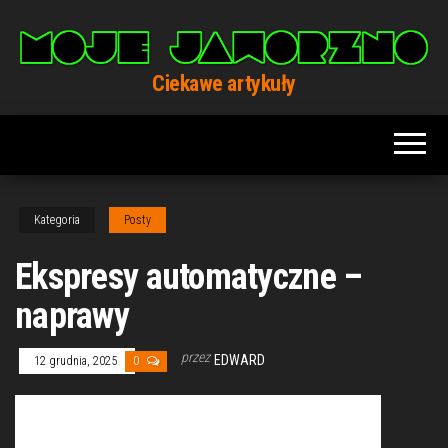
Przejdź
do
treści
Ciekawe artykuły
Kategoria
Posty
Ekspresy automatyczne –
naprawy
przez
EDWARD
12 grudnia, 2025
0