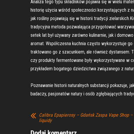
Analiza tego typu składników pojawia się w wielu mate
historię użycia wśród społeczności korzystających z n
jak rośliny pojawiają się w historii tradycji zielarsk
tradycyjna metoda pozwalająca przygotować warzywa w 
setek lat był używany zarówno kulinarnie, jak i domow
aromat. Współczesna kuchnia często wykorzystuje go d
traktowano go z szacunkiem, ale również dystansem. To
czy produkty fermentowane były wykorzystywane w cod
przykładem bogatego dziedzictwa związanego z natur
Poznawanie historii naturalnych substancji pokazuje, 
badaczy, pasjonatów natury i osób zgłębiających trad
Calibra Epapierosy – Gdańsk Zaspa Vape Shop –
liquidy
Dodaj komentarz