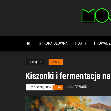
Przejdź
do
treści
STRONA GŁÓWNA
POSTY
PROWADZ
Kategoria
Posty
Kiszonki i fermentacja na
przez
EDWARD
12 grudnia, 2025
0