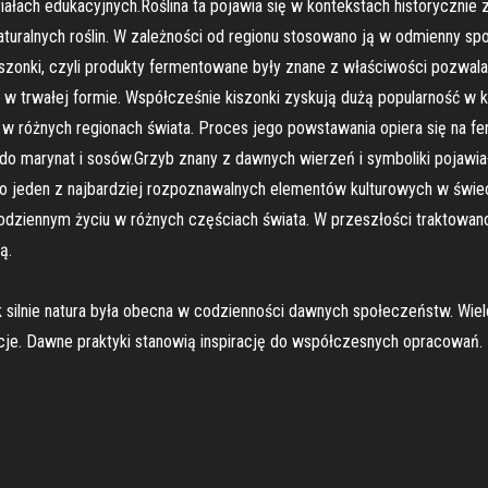
riałach edukacyjnych.Roślina ta pojawia się w kontekstach historyczni
aturalnych roślin. W zależności od regionu stosowano ją w odmienny spo
ich.Kiszonki, czyli produkty fermentowane były znane z właściwości poz
trwałej formie. Współcześnie kiszonki zyskują dużą popularność w ko
o w różnych regionach świata. Proces jego powstawania opiera się na fe
o marynat i sosów.Grzyb znany z dawnych wierzeń i symboliki pojawiał 
 jeden z najbardziej rozpoznawalnych elementów kulturowych w świecie 
ziennym życiu w różnych częściach świata. W przeszłości traktowano
ą.
jak silnie natura była obecna w codzienności dawnych społeczeństw. Wi
ycje. Dawne praktyki stanowią inspirację do współczesnych opracowań.